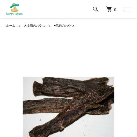
0
ホーム
犬＆猫のおやつ
■馬肉のおやつ