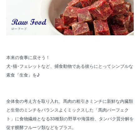
本来の食事に戻そう！
犬･猫･フェレットなど、捕食動物である彼らにとってシンプルな
素食『生食』を♪
全体食の考え方を取り入れ、馬肉の粗引きミンチに新鮮な内臓類
と生骨のミンチをバランスよくミックスした「馬肉パーフェク
ト」に食物繊維となる33種類の野草や海藻粉、タンパク質分解を
促す醗酵フルーツ類などをプラス。