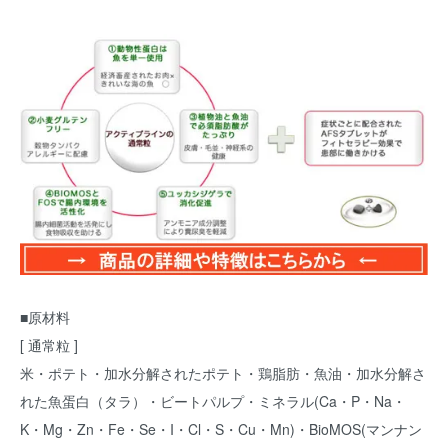
■原材料
[ 通常粒 ]
米・ポテト・加水分解されたポテト・鶏脂肪・魚油・加水分解さ
れた魚蛋白（タラ）・ビートパルプ・ミネラル(Ca・P・Na・
K・Mg・Zn・Fe・Se・I・Cl・S・Cu・Mn)・BioMOS(マンナン