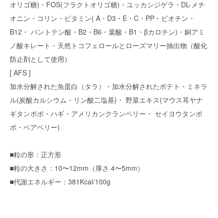
オリゴ糖)・FOS(フラクトオリゴ糖)・ユッカシジゲラ・DL-メチ
オニン・コリン・ビタミン( A・D3・E・C・PP・ビオチン・
B12・ パントテン酸・B2・B6・葉酸・B1・βカロチン)・銅アミ
ノ酸キレート・天然トコフェロールとローズマリー抽出物（酸化
防止剤として使用）
[ AFS ]
加水分解された魚蛋白（タラ）・加水分解されたポテト・ミネラ
ル(炭酸カルシウム・リン酸二塩基)・ 野菜エキス(マウス耳ヤナ
ギタンポポ・ハギ・アメリカンクランベリー・ セイヨウタンポ
ポ・ベアベリー)
■粒の形：正方形
■粒の大きさ：10〜12mm（厚さ 4〜5mm）
■代謝エネルギー：381Kcal/100g