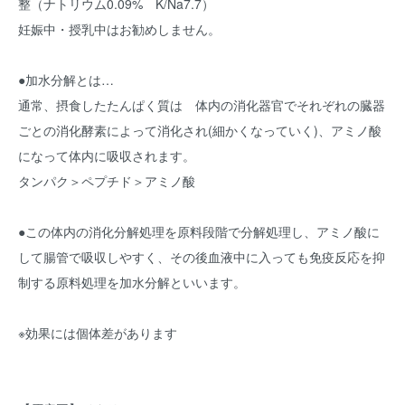
整（ナトリウム0.09% K/Na7.7）
妊娠中・授乳中はお勧めしません。
●加水分解とは…
通常、摂食したたんぱく質は 体内の消化器官でそれぞれの臓器
ごとの消化酵素によって消化され(細かくなっていく)、アミノ酸
になって体内に吸収されます。
タンパク＞ペプチド＞アミノ酸
●この体内の消化分解処理を原料段階で分解処理し、アミノ酸に
して腸管で吸収しやすく、その後血液中に入っても免疫反応を抑
制する原料処理を加水分解といいます。
※効果には個体差があります