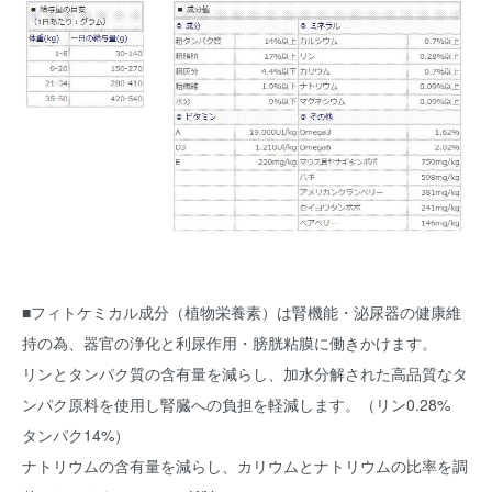
■フィトケミカル成分（植物栄養素）は腎機能・泌尿器の健康維
持の為、器官の浄化と利尿作用・膀胱粘膜に働きかけます。
リンとタンパク質の含有量を減らし、加水分解された高品質なタ
ンパク原料を使用し腎臓への負担を軽減します。（リン0.28%
タンパク14%）
ナトリウムの含有量を減らし、カリウムとナトリウムの比率を調