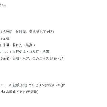
せん。
 （抗炎症、抗腫瘍、美肌脱毛症予防）
行促進 ）
 保湿・収れん・消臭 ）
キス（ 血行促進・抗炎症・抗菌 ）
（保湿・美肌・水アルニカエキス 鎮静・消
ロース(被膜形成) グリセリン(保湿)ＢＧ(保
成) 水酸化ＫＰＨ(安定剤)