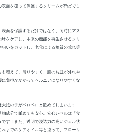
の表面を覆って保護するクリームが殆どでし
、表面を保護するだけではなく、同時にアス
肉球をケアし、本来の機能を再生させるクリ
や匂いをカットし、老化による角質の荒れ等
ちも増えて、滑りやすく、膝のお皿が外れや
腰に負担がかかってヘルニアになりやすくな
は大抵の子がペロペロと舐めてしまいます
植物成分で舐めても安心。安心レベルは「食
うです！また、透明で浸透力の高いジェル状
これまでのケアオイル等と違って、フローリ