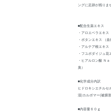
ングに足跡が残りま
■配合生薬エキス
・アロエベラエキス
・ボタンエキス （血
・アルテア根エキス（
・フユボダイジュ花エ
・ヒアルロン酸 Ｎａ
臭）
■化学成分内訳
ヒドロキシエチルセル
湿)カルボマー(被膜形
■内容量６０ｇ