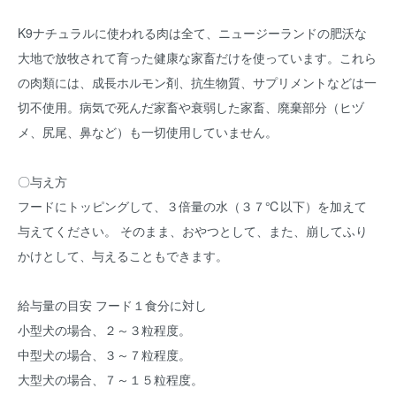
K9ナチュラルに使われる肉は全て、ニュージーランドの肥沃な
大地で放牧されて育った健康な家畜だけを使っています。これら
の肉類には、成長ホルモン剤、抗生物質、サプリメントなどは一
切不使用。病気で死んだ家畜や衰弱した家畜、廃棄部分（ヒヅ
メ、尻尾、鼻など）も一切使用していません。
〇与え方
フードにトッピングして、３倍量の水（３７℃以下）を加えて
与えてください。 そのまま、おやつとして、また、崩してふり
かけとして、与えることもできます。
給与量の目安 フード１食分に対し
小型犬の場合、２～３粒程度。
中型犬の場合、３～７粒程度。
大型犬の場合、７～１５粒程度。