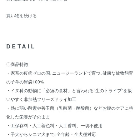
買い物を続ける
DETAIL
〇商品特徴
・家畜の疫病ゼロの国､ニュージーランドで育つ､健康な放牧飼育
の子羊の胃袋100%
・イヌ科の動物に「必須の食材」と言われる“生のトライプ”を扱
いやすく非加熱フリーズドライ加工
・熱に弱い酵素や善玉菌（乳酸菌・酪酸菌）などお腹のケアに特
化した栄養がそのまま
・工保存料・人工着色料・人工香料、一切不使用
・子犬からシニア犬まで､全年齢・全犬種対応