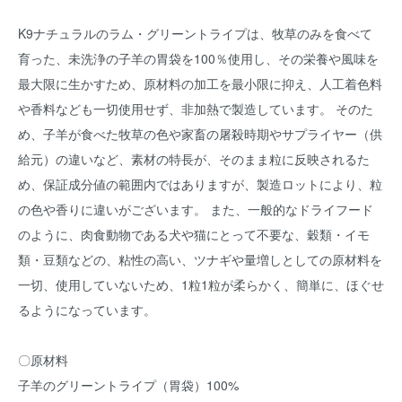
K9ナチュラルのラム・グリーントライプは、牧草のみを食べて
育った、未洗浄の子羊の胃袋を100％使用し、その栄養や風味を
最大限に生かすため、原材料の加工を最小限に抑え、人工着色料
や香料なども一切使用せず、非加熱で製造しています。 そのた
め、子羊が食べた牧草の色や家畜の屠殺時期やサプライヤー（供
給元）の違いなど、素材の特長が、そのまま粒に反映されるた
め、保証成分値の範囲内ではありますが、製造ロットにより、粒
の色や香りに違いがございます。 また、一般的なドライフード
のように、肉食動物である犬や猫にとって不要な、穀類・イモ
類・豆類などの、粘性の高い、ツナギや量増しとしての原材料を
一切、使用していないため、1粒1粒が柔らかく、簡単に、ほぐせ
るようになっています。
〇原材料
子羊のグリーントライプ（胃袋）100%