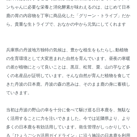
ンちゃんに必要な栄養と消化酵素が味わえるのは、はじめて日本
鹿の胃の内容物を丁寧に商品化した「グリーン・トライプ」だか
ら。貴重な生トライプで、おなかの中から元気にしてくれます
兵庫県の丹波地方独特の気候は、豊かな植生をもたらし､動植物
の生育環境として大変恵まれた自然を育んでいます。昼夜の寒暖
の差が植物にとって良いことは、黒豆、松茸、栗、山の芋など多
くの名産品が証明しています。そんな自然が育んだ植物を食して
きた丹波の日本鹿。丹波の森の恵みは、そのまま鹿の身に蓄積し
ていきます。
当初は丹波の野山の幸を十分に食べて駆け巡る日本鹿を、無駄な
く活用することに力を注いできました。今では近隣県より、より
多くの日本鹿を有効活用しています。衛生管理がしっかりしてい
る「ひょうごシカ活用ガイドライン」に沿う施設の日本鹿を利用