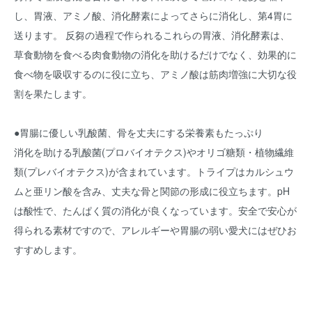
し、胃液、アミノ酸、消化酵素によってさらに消化し、第4胃に
送ります。 反芻の過程で作られるこれらの胃液、消化酵素は、
草食動物を食べる肉食動物の消化を助けるだけでなく、効果的に
食べ物を吸収するのに役に立ち、アミノ酸は筋肉増強に大切な役
割を果たします。
●胃腸に優しい乳酸菌、骨を丈夫にする栄養素もたっぷり
消化を助ける乳酸菌(プロバイオテクス)やオリゴ糖類・植物繊維
類(プレバイオテクス)が含まれています。トライプはカルシュウ
ムと亜リン酸を含み、丈夫な骨と関節の形成に役立ちます。pH
は酸性で、たんぱく質の消化が良くなっています。安全で安心が
得られる素材ですので、アレルギーや胃腸の弱い愛犬にはぜひお
すすめします。