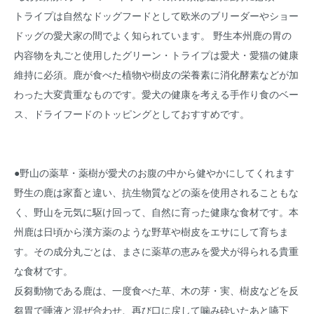
トライプは自然なドッグフードとして欧米のブリーダーやショー
ドッグの愛犬家の間でよく知られています。 野生本州鹿の胃の
内容物を丸ごと使用したグリーン・トライプは愛犬・愛猫の健康
維持に必須。鹿が食べた植物や樹皮の栄養素に消化酵素などが加
わった大変貴重なものです。愛犬の健康を考える手作り食のベー
ス、ドライフードのトッピングとしておすすめです。
●野山の薬草・薬樹が愛犬のお腹の中から健やかにしてくれます
野生の鹿は家畜と違い、抗生物質などの薬を使用されることもな
く、野山を元気に駆け回って、自然に育った健康な食材です。本
州鹿は日頃から漢方薬のような野草や樹皮をエサにして育ちま
す。その成分丸ごとは、まさに薬草の恵みを愛犬が得られる貴重
な食材です。
反芻動物である鹿は、一度食べた草、木の芽・実、樹皮などを反
芻胃で唾液と混ぜ合わせ、再び口に戻して噛み砕いたあと嚥下