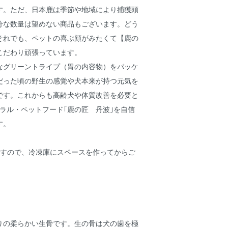
す。ただ、日本鹿は季節や地域により捕獲頭
分な数量は望めない商品もございます。どう
それでも、ペットの喜ぶ顔がみたくて【鹿の
こだわり頑張っています。
なグリーントライプ（胃の内容物）をパッケ
だった頃の野生の感覚や犬本来が持つ元気を
です。これからも高齢犬や体質改善を必要と
ラル・ペットフード｢鹿の匠 丹波｣を自信
す。
ますので、冷凍庫にスペースを作ってからご
りの柔らかい生骨です。生の骨は犬の歯を極