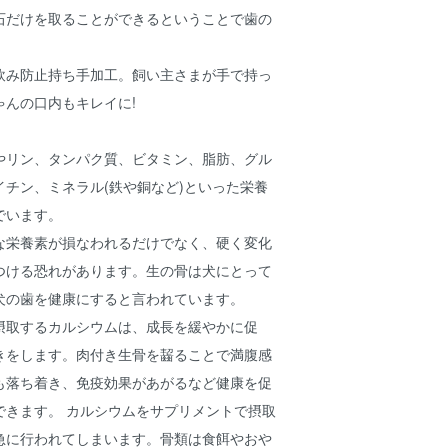
石だけを取ることができるということで歯の
飲み防止持ち手加工。飼い主さまが手で持っ
ゃんの口内もキレイに!
やリン、タンパク質、ビタミン、脂肪、グル
チン、ミネラル(鉄や銅など)といった栄養
でいます。
な栄養素が損なわれるだけでなく、硬く変化
つける恐れがあります。生の骨は犬にとって
犬の歯を健康にすると言われています。
摂取するカルシウムは、成長を緩やかに促
きをします。肉付き生骨を齧ることで満腹感
も落ち着き、免疫効果があがるなど健康を促
できます。 カルシウムをサプリメントで摂取
急に行われてしまいます。骨類は食餌やおや