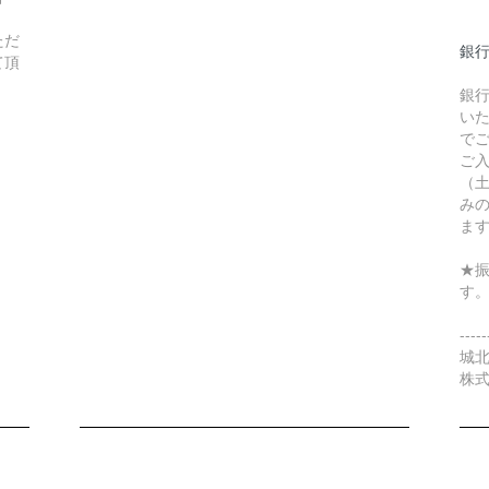
ただ
銀
て頂
銀
い
で
ご
（
み
ま
★
す
-----
城北
株