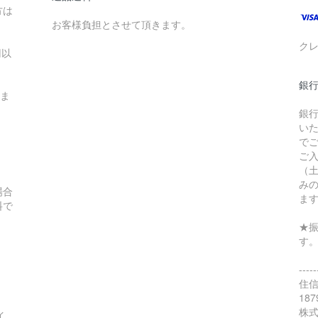
方は
お客様負担とさせて頂きます。
ク
円以
銀行
りま
銀
い
で
ご
（
み
場合
ま
料で
★
す
-----
住
187
株
イ