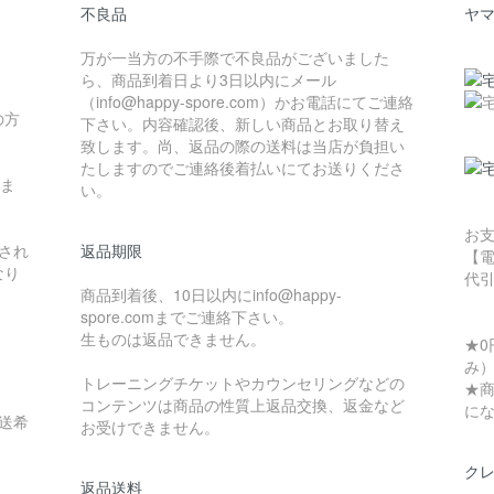
不良品
ヤ
万が一当方の不手際で不良品がございました
ら、商品到着日より3日以内にメール
（info@happy-spore.com）かお電話にてご連絡
の方
下さい。内容確認後、新しい商品とお取り替え
致します。尚、返品の際の送料は当店が負担い
たしますのでご連絡後着払いにてお送りくださ
りま
い。
お
され
返品期限
【
なり
代
商品到着後、10日以内にinfo@happy-
spore.comまでご連絡下さい。
生ものは返品できません。
★0
み
トレーニングチケットやカウンセリングなどの
★商
コンテンツは商品の性質上返品交換、返金など
に
送希
お受けできません。
ク
返品送料